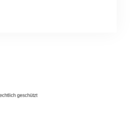
zfa-beruf.com
echtlich geschützt